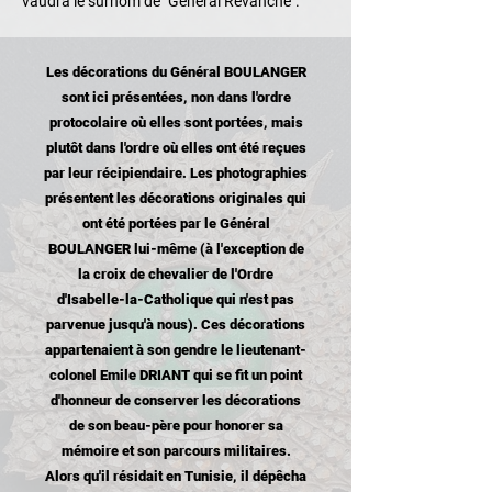
vaudra le surnom de "Général Revanche".
Les décorations du Général BOULANGER
sont ici présentées, non dans l'ordre
protocolaire où elles sont portées, mais
plutôt dans l'ordre où elles ont été reçues
par leur récipiendaire. Les photographies
présentent les décorations originales qui
ont été portées par le Général
BOULANGER lui-même (à l'exception de
la croix de chevalier de l'Ordre
d'Isabelle-la-Catholique qui n'est pas
parvenue jusqu'à nous). Ces décorations
appartenaient à son gendre le lieutenant-
colonel Emile DRIANT qui se fit un point
d'honneur de conserver les décorations
de son beau-père pour honorer sa
mémoire et son parcours militaires.
Alors qu'il résidait en Tunisie, il dépêcha