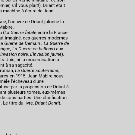
e Julles Verne militaire" de son
ier, s'il vous plait!), Driant était
a machine à écrire de Jean
ue, l'oeuvre de Driant jalonne la
Mabire.
u (
La Guerre fatale
entre la France
 tout imaginé, des guerres modernes
La Guerre de Demain : La Guerre de
pagne, La Guerre en ballons
) aux
'Invasion noire, L'Invasion jaune
).
s-Unis, ni la modernisation à
t à sa sagacité.
r roman,
La Guerre souterraine,
aures en 1915. Jean Mabire nous
émêle l'écheveau d'une
nfuse par la propension de Driant à
nant plusieurs tomes, eux-mêmes
e sous-parties. Une clarification
 Le titre du livre,
Driant Danrit
,