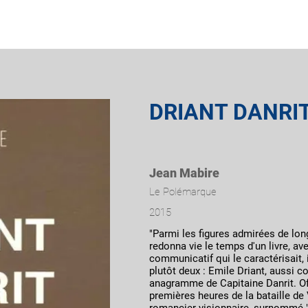
t
Mémoire
Musée
Publications
Chasseurs
DRIANT DANRI
Jean Mabire
Le Polémarque
2015
"Parmi les figures admirées de lo
redonna vie le temps d'un livre, a
communicatif qui le caractérisait
plutôt deux : Emile Driant, aussi
anagramme de Capitaine Danrit. Offi
premières heures de la bataille de V