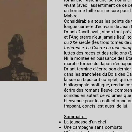
romancier visionnaire, surnommé "l
vivant (avec l'assentiment de ce dern
un homme taillé sur mesure pour l
Mabire.
Considérable à tous les points de v
longue carrière d'écrivain de Jean 
Driant/Danrit avait, sinon tout prév
et l'Angleterre n'eut jamais lieu),
du XXe siècle (les trois tomes de
forteresse, La Guerre en rase cam
luttes des races et des religions (
L
Ni la montée en puissance des Etat
marche forcée du Japon n'échappen
Driant termine d'écrire son dernie
dans les tranchées du Bois des C
laisse un tapuscrit complet, qui d
bibliographie prolifique, rendue co
écrire des romans fleuve, compre
scindés en autant de volumes que d
bienvenue pour les collectionneurs.
frappant, concis, est aussi de lui.
Sommaire :
La jeunesse d'un chef
Une campagne sans combats