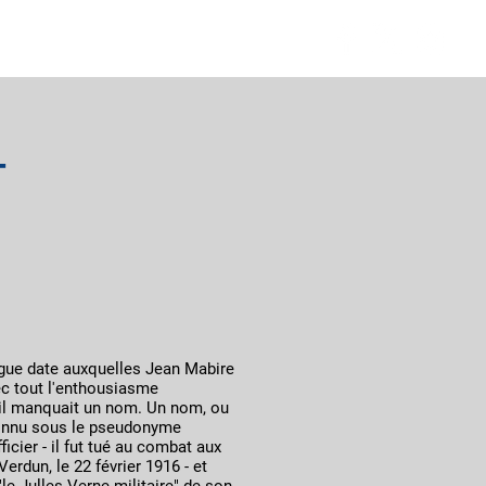
 de Driant
Contact
T
ngue date auxquelles Jean Mabire
vec tout l'enthousiasme
, il manquait un nom. Un nom, ou
 connu sous le pseudonyme
cier - il fut tué au combat aux
erdun, le 22 février 1916 - et