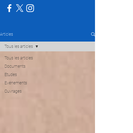
Articles
Tous les articles
Tous les articles
Documents
Etudes
Evénements
Ouvrages